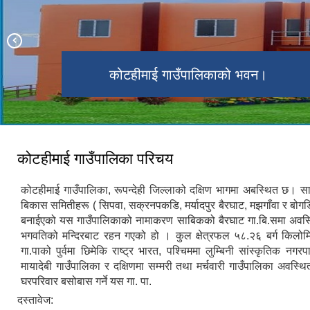
कोटहीमाई गाउँपालिकामा रहेको गहुँ खेतीको
अन्तर स्थानीय तह क्रिकेट बिजेता २०८०
कोटहीमाई गाउँपालिकाको भवन।
फाँट ।
वडा नं ४ बैरघाटमा अवस्थित कोटहीमाई मन्दिर
कोटहीमाई गाउँपालिका परिचय
कोटहीमाई गाउँपालिका, रूपन्देही जिल्लाको दक्षिण भागमा अबस्थित छ। स
बिकास समितीहरू ( सिपवा, सक्रनपकडि, मर्यादपुर बैरघाट, मझगाँवा र बोग
बनाईएको यस गाउँपालिकाको नामाकरण साबिकको बैरघाट गा.बि.समा अवस्
भगवतिको मन्दिरबाट रहन गएको हो । कुल क्षेत्रफल ५८.२६ बर्ग किलो
गा.पाको पुर्वमा छिमेकि राष्ट्र भारत, पश्चिममा लुम्बिनी सांस्कृतिक नगरप
मायादेबी गाउँपालिका र दक्षिणमा सम्मरी तथा मर्चवारी गाउँपालिका अवस्
घरपरिवार बसोबास गर्ने यस गा. पा.
दस्तावेज: