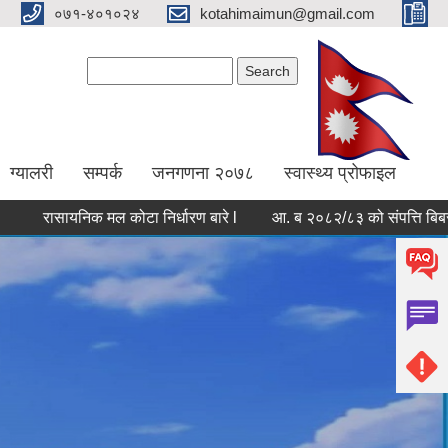
०७१-४०१०२४
kotahimaimun@gmail.com
Search form
Search
ग्यालरी
सम्पर्क
जनगणना २०७८
स्वास्थ्य प्रोफाइल
रासायनिक मल कोटा निर्धारण बारे l
आ. ब २०८२/८३ को संपत्ति बिबरण पेश गर्