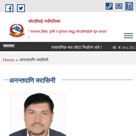
Skip to main content
कोटहीमाई गाउँपालिका
" स्वास्थ्य,शिक्षा, कृषि र पूर्वाधार:समृद्ध कोटहीमाईको मूल आधार
"
समाचार
रासायनिक मल कोटा निर्धारण बारे l
आ. ब २०८२/८३ को स
You are here
Home
» अनन्तपाणि मरासिनी
अनन्तपाणि मरासिनी