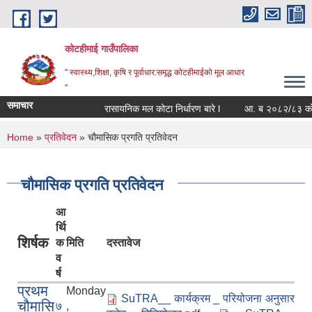
Skip to main content
कोटहीमाई गाउँपालिका
" स्वास्थ्य,शिक्षा, कृषि र पूर्वाधार:समृद्ध कोटहीमाईको मूल आधार
"
समाचार
रासायनिक मल कोटा निर्धारण बारे l
आ. ब २०८२/८३ को संपत्
You are here
Home
»
प्रतिवेदन
» चौमासिक प्रगति प्रतिवेदन
चौमासिक प्रगति प्रतिवेदन
आ
र्थि
शिर्षक
क
मिति
दस्तावेज
व
र्ष
प्रथम
Monday
SuTRA__ कार्यक्रम _ परियोजना अनुसार
चौमासि
७
,