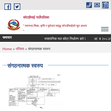
Skip to main content
कोटहीमाई गाउँपालिका
" स्वास्थ्य,शिक्षा, कृषि र पूर्वाधार:समृद्ध कोटहीमाईको मूल आधार
"
समाचार
रासायनिक मल कोटा निर्धारण बारे l
आ. ब २०८२/८३ को
You are here
Home
»
परिचय
» संगठनात्मक स्वरुप
संगठनात्मक स्वरुप