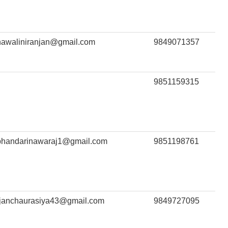
nawaliniranjan@gmail.com
9849071357
9851159315
bhandarinawaraj1@gmail.com
9851198761
ajanchaurasiya43@gmail.com
9849727095