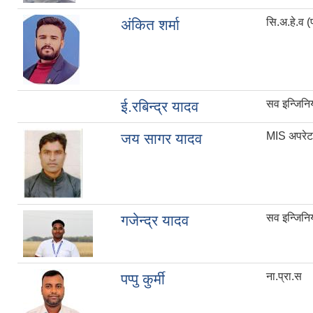
सि.अ.हे.व (प
अंकित शर्मा
सव इन्जिनि
ई.रबिन्द्र यादव
MIS अपरेट
जय सागर यादव
सव इन्जिनि
गजेन्द्र यादव
ना.प्रा.स
पप्पु कुर्मी