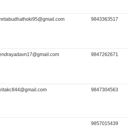
mritabudhathoki95@gmail.com
9843363517
itendrayadavn17@gmail.com
9847262671
aritakc844@gmail.com
9847304563
9857015439