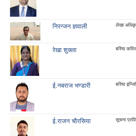
लेखा अधिक
निरन्जन ज्ञवाली
बरिष्ठ कविर
रेखा शुक्ला
बरिष्ठ इन्ज
ई.नबराज भण्डारी
सूचना प्रव
ई.राजन चाैरसिया