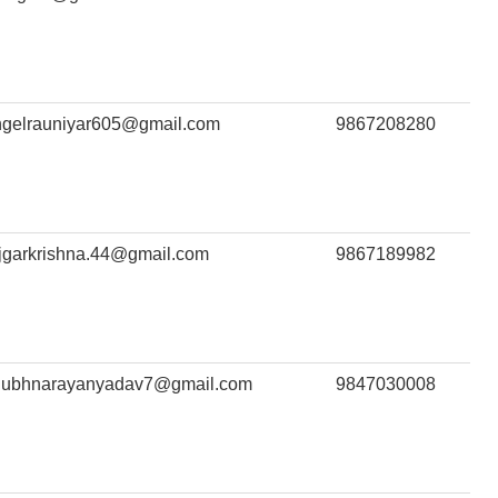
ngelrauniyar605@gmail.com
9867208280
jgarkrishna.44@gmail.com
9867189982
hubhnarayanyadav7@gmail.com
9847030008