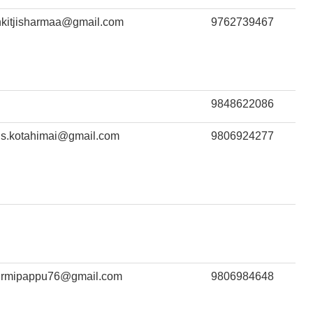
nkitjisharmaa@gmail.com
9762739467
9848622086
is.kotahimai@gmail.com
9806924277
urmipappu76@gmail.com
9806984648