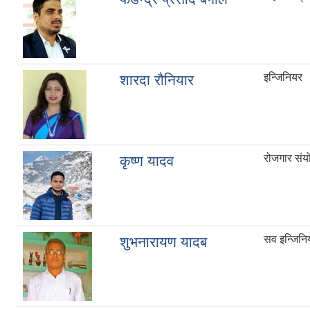
इन्जिनियर
शारदा रौनियार
रोजगार सं
कृष्ण यादव
सव इन्जिनि
शुभनारायण यादब