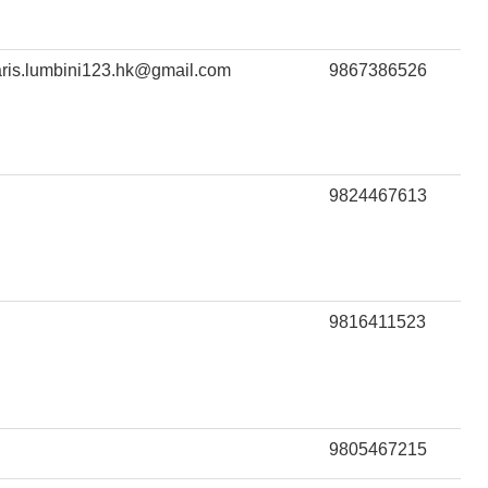
ris.lumbini123.hk@gmail.com
9867386526
9824467613
9816411523
9805467215