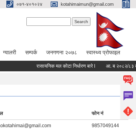
०७१-४०१०२४
kotahimaimun@gmail.com
Search form
Search
ग्यालरी
सम्पर्क
जनगणना २०७८
स्वास्थ्य प्रोफाइल
रासायनिक मल कोटा निर्धारण बारे l
आ. ब २०८२/८३ को संपत्ति
ेल
फोन नं
aokotahimai@gmail.com
9857049144