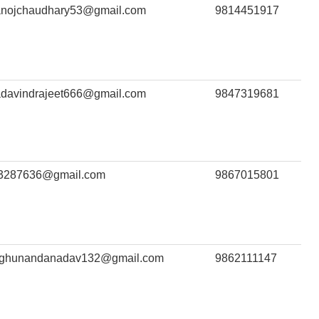
anojchaudhary53@gmail.com
9814451917
adavindrajeet666@gmail.com
9847319681
y3287636@gmail.com
9867015801
aghunandanadav132@gmail.com
9862111147