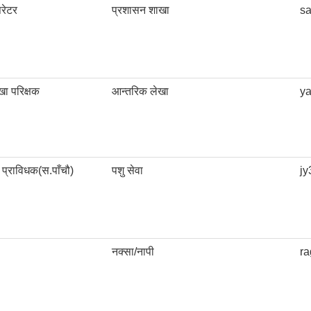
परेटर
प्रशासन शाखा
s
खा परिक्षक
आन्तरिक लेखा
y
य प्राविधक(स.पाँचौ)
पशु सेवा
j
नक्सा/नापी
r