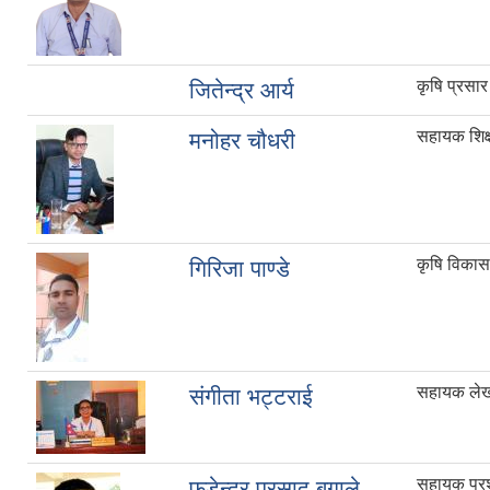
कृषि प्रसा
जितेन्द्र आर्य
सहायक शिक्
मनोहर चौधरी
कृषि विका
गिरिजा पाण्डे
सहायक लेख
संगीता भट्टराई
सहायक प्र
फडेन्द्र प्रसाद बगाले