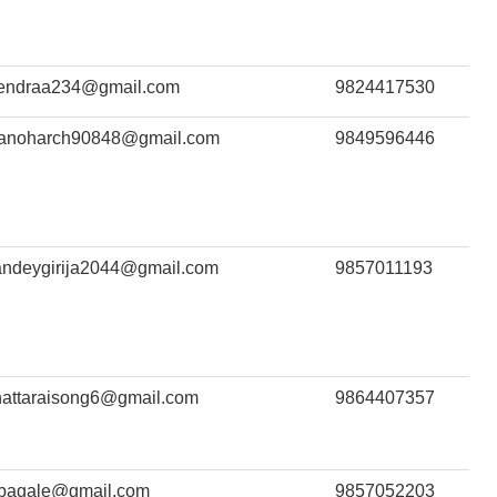
itendraa234@gmail.com
9824417530
anoharch90848@gmail.com
9849596446
andeygirija2044@gmail.com
9857011193
hattaraisong6@gmail.com
9864407357
pbagale@gmail.com
9857052203