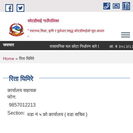
Skip to main content
कोटहीमाई गाउँपालिका
" स्वास्थ्य,शिक्षा, कृषि र पूर्वाधार:समृद्ध कोटहीमाईको मूल आधार
"
समाचार
रासायनिक मल कोटा निर्धारण बारे l
आ. ब २०८२/८३ को स
You are here
Home
» रिता घिमिरे
रिता घिमिरे
कार्यालय सहायक
फोन:
9857012213
Section:
वडा नं ५ को कार्यालय ( वडा सचिव )