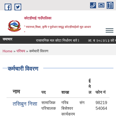
Skip to main content
कोटहीमाई गाउँपालिका
" स्वास्थ्य,शिक्षा, कृषि र पूर्वाधार:समृद्ध कोटहीमाईको मूल आधार
"
समाचार
रासायनिक मल कोटा निर्धारण बारे l
आ. ब २०८२/८३ को संपत्ति 
You are here
Home
»
परिचय
» कर्मचारी विवरण
कर्मचारी विवरण
ई
मे
नाम
पद
शाखा
ल
फोन नं
सामाजिक
गरिब संग
98219
तसिबुन निसा
परिचालक
बिसेश्वर
54064
कार्यक्रम