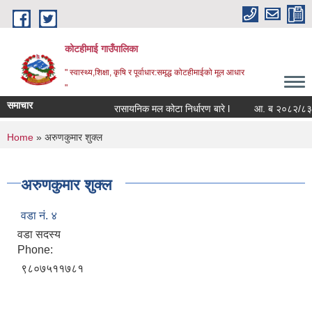
Skip to main content
कोटहीमाई गाउँपालिका
" स्वास्थ्य,शिक्षा, कृषि र पूर्वाधार:समृद्ध कोटहीमाईको मूल आधार
"
समाचार
रासायनिक मल कोटा निर्धारण बारे l
आ. ब २०८२/८३ को सं
You are here
Home
» अरुणकुमार शुक्ल
अरुणकुमार शुक्ल
वडा नं. ४
वडा सदस्य
Phone:
९८०७५११७८१