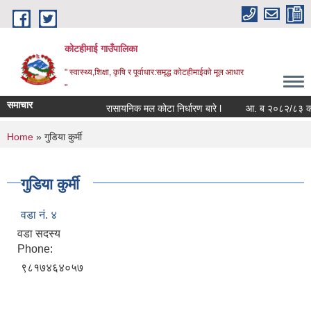
Skip to main content
कोटहीमाई गाउँपालिका
" स्वास्थ्य,शिक्षा, कृषि र पूर्वाधार:समृद्ध कोटहीमाईको मूल आधार
"
समाचार
रासायनिक मल कोटा निर्धारण बारे l
आ. ब २०८२/८३ को संपत
You are here
Home
» गुडिया कुर्मी
गुडिया कुर्मी
वडा नं. ४
वडा सदस्य
Phone:
९८१७४६४०५७