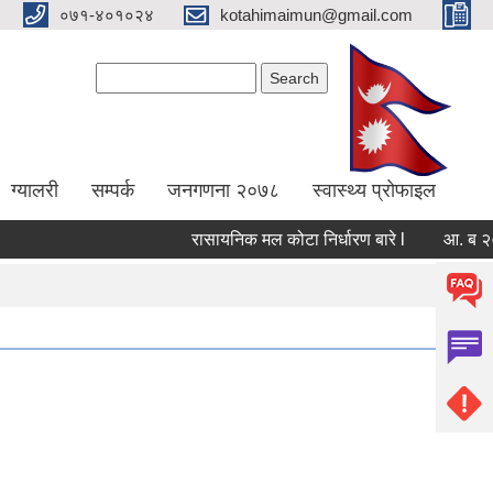
०७१-४०१०२४
kotahimaimun@gmail.com
Search form
Search
ग्यालरी
सम्पर्क
जनगणना २०७८
स्वास्थ्य प्रोफाइल
रासायनिक मल कोटा निर्धारण बारे l
आ. ब २०८२/