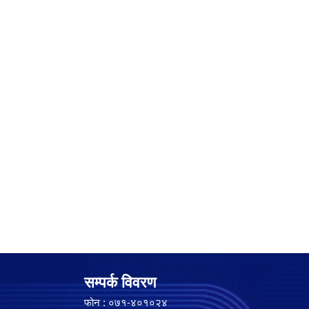
सम्पर्क विवरण
फोन : ०७१-४०१०२४