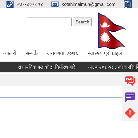
०७१-४०१०२४
kotahimaimun@gmail.com
Search form
Search
ग्यालरी
सम्पर्क
जनगणना २०७८
स्वास्थ्य प्रोफाइल
रासायनिक मल कोटा निर्धारण बारे l
आ. ब २०८२/८३ को संपत्ति बिबरण 