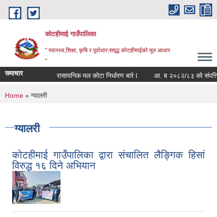
Skip to main content
कोटहीमाई गाउँपालिका
" स्वास्थ्य,शिक्षा, कृषि र पूर्वाधार:समृद्ध कोटहीमाईको मूल आधार
"
समाचार
रासायनिक मल कोटा निर्धारण बारे l
आ. ब २०८२/८३ को संपत्ति बिबर
You are here
Home
» ग्यालरी
ग्यालरी
कोटहीमाई गाउँपालिका द्वारा संचालित लैङ्गिक हिसां
विरुद्ध १६ दिने अभियान