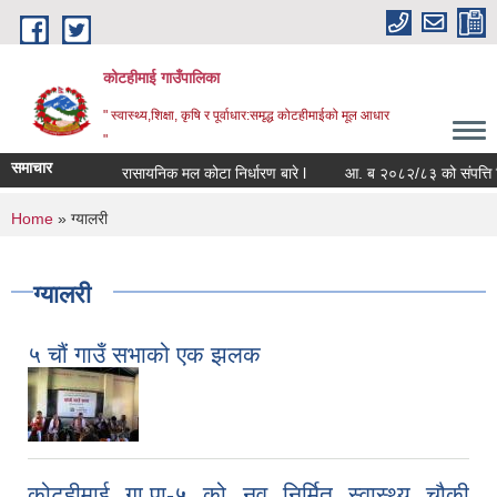
Skip to main content
कोटहीमाई गाउँपालिका
" स्वास्थ्य,शिक्षा, कृषि र पूर्वाधार:समृद्ध कोटहीमाईको मूल आधार
"
समाचार
रासायनिक मल कोटा निर्धारण बारे l
आ. ब २०८२/८३ को संपत्ति बिबरण 
You are here
Home
» ग्यालरी
ग्यालरी
५ चौं गाउँ सभाको एक झलक
कोटहीमाई गा.पा-५ को नव निर्मित स्वास्थ्य चौकी